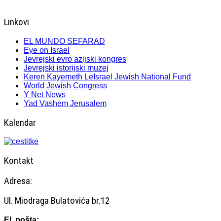
Linkovi
EL MUNDO SEFARAD
Eye on Israel
Jevrejski evro azijski kongres
Jevrejski istorijski muzej
Keren Kayemeth LeIsrael Jewish National Fund
World Jewish Congress
Y Net News
Yad Vashem Jerusalem
Kalendar
Kontakt
Adresa:
Ul. Miodraga Bulatovića br.12
El. pošta: