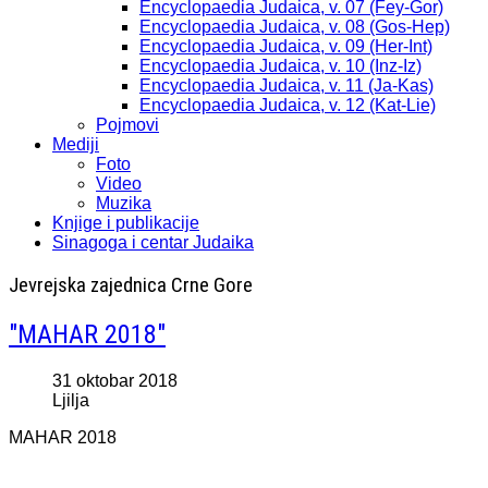
Encyclopaedia Judaica, v. 07 (Fey-Gor)
Encyclopaedia Judaica, v. 08 (Gos-Hep)
Encyclopaedia Judaica, v. 09 (Her-Int)
Encyclopaedia Judaica, v. 10 (Inz-Iz)
Encyclopaedia Judaica, v. 11 (Ja-Kas)
Encyclopaedia Judaica, v. 12 (Kat-Lie)
Pojmovi
Mediji
Foto
Video
Muzika
Knjige i publikacije
Sinagoga i centar Judaika
Jevrejska zajednica Crne Gore
"MAHAR 2018"
31 oktobar 2018
Ljilja
MAHAR 2018