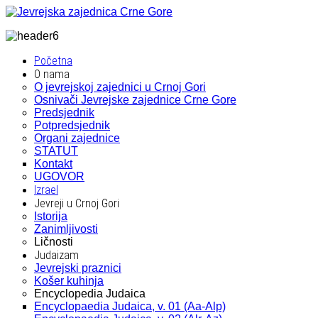
Početna
O nama
O jevrejskoj zajednici u Crnoj Gori
Osnivači Jevrejske zajednice Crne Gore
Predsjednik
Potpredsjednik
Organi zajednice
STATUT
Kontakt
UGOVOR
Izrael
Jevreji u Crnoj Gori
Istorija
Zanimljivosti
Ličnosti
Judaizam
Jevrejski praznici
Košer kuhinja
Encyclopedia Judaica
Encyclopaedia Judaica, v. 01 (Aa-Alp)