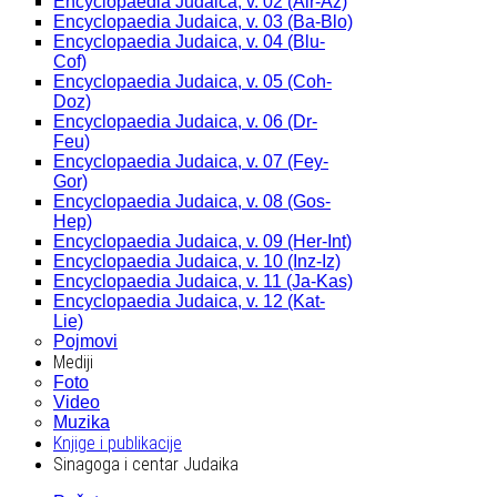
Encyclopaedia Judaica, v. 02 (Alr-Az)
Encyclopaedia Judaica, v. 03 (Ba-Blo)
Encyclopaedia Judaica, v. 04 (Blu-
Cof)
Encyclopaedia Judaica, v. 05 (Coh-
Doz)
Encyclopaedia Judaica, v. 06 (Dr-
Feu)
Encyclopaedia Judaica, v. 07 (Fey-
Gor)
Encyclopaedia Judaica, v. 08 (Gos-
Hep)
Encyclopaedia Judaica, v. 09 (Her-Int)
Encyclopaedia Judaica, v. 10 (Inz-Iz)
Encyclopaedia Judaica, v. 11 (Ja-Kas)
Encyclopaedia Judaica, v. 12 (Kat-
Lie)
Pojmovi
Mediji
Foto
Video
Muzika
Knjige i publikacije
Sinagoga i centar Judaika