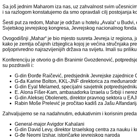
Sa još jednim Maharom iza nas, uz zahvalnost svim učesnicima
i sa razlogom konstatujemo da smo opravdali cilj postojanja ko
Šesti put za redom, Mahar je održan u hotelu „Avala“ u Budvi,
Svjetskog jevrejskog kongresa, Jevrejskog nacionalnog fonda
Ovogodišnji „Mahar“ je bio mjesto susreta Jevreja iz regiona, j
kako je zemlja očajnih izbjeglica kojoj je većina stručnjaka pre
poljoprivredno najrazvijenijih država na svijetu. Imali su prilik
Konferenciju je otvorio g-din Branimir Gvozdenović, potpredsj
su pozdravili i:
G-din Đorđe Raičević, predsjednik Jevrejske zajednice
G-đa Karine Bolton, KKL-JNF direktorica za međunarod
G-din Eyal Melamed, specijalni savjetnik potpredsjednik
E. Alona Fišer-Kam, ambasadorka Izraela u Srbiji i ner
G-din Aleksej Obolenets, direktor pravnog sektora u EA
Rabin Moše Prelević je pročitao kadiš za Jašu Alfandarij
Zahvaljujemo se na nadahnutim, edukativnim i korisnim predav
General-major Avigdor Kahalani
G-din David Levy, direktor Izraelskog centra za nauku i k
G-đe Neomi Izshar, istoričarke jevrejskog naroda