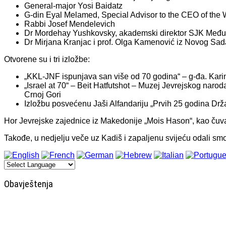
General-major Yosi Baidatz
G-din Eyal Melamed, Special Advisor to the CEO of the 
Rabbi Josef Mendelevich
Dr Mordehay Yushkovsky, akademski direktor SJK Međunar
Dr Mirjana Kranjac i prof. Olga Kamenović iz Novog Sad
Otvorene su i tri izložbe:
„KKL-JNF ispunjava san više od 70 godina“ – g-đa. Kar
„Israel at 70“ – Beit Hatfutshot – Muzej Jevrejskog nar
Crnoj Gori
Izložbu posvećenu Jaši Alfandariju „Prvih 25 godina Države
Hor Jevrejske zajednice iz Makedonije „Mois Hason“, kao čuv
Takođe, u nedjelju veče uz Kadiš i zapaljenu svijeću odali sm
Obavještenja