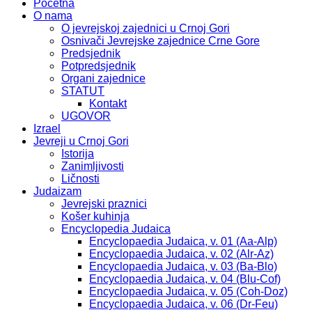
Početna
O nama
O jevrejskoj zajednici u Crnoj Gori
Osnivači Jevrejske zajednice Crne Gore
Predsjednik
Potpredsjednik
Organi zajednice
STATUT
Kontakt
UGOVOR
Izrael
Jevreji u Crnoj Gori
Istorija
Zanimljivosti
Ličnosti
Judaizam
Jevrejski praznici
Košer kuhinja
Encyclopedia Judaica
Encyclopaedia Judaica, v. 01 (Aa-Alp)
Encyclopaedia Judaica, v. 02 (Alr-Az)
Encyclopaedia Judaica, v. 03 (Ba-Blo)
Encyclopaedia Judaica, v. 04 (Blu-Cof)
Encyclopaedia Judaica, v. 05 (Coh-Doz)
Encyclopaedia Judaica, v. 06 (Dr-Feu)