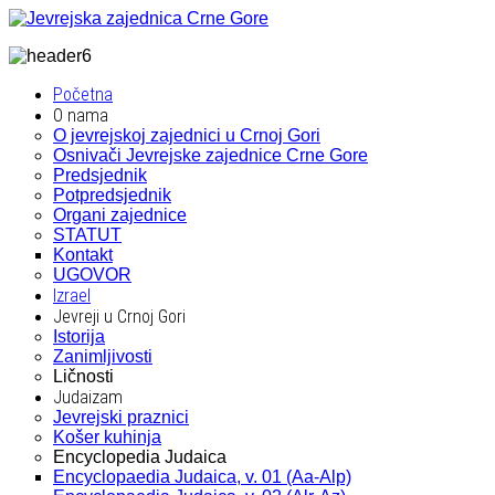
Početna
O nama
O jevrejskoj zajednici u Crnoj Gori
Osnivači Jevrejske zajednice Crne Gore
Predsjednik
Potpredsjednik
Organi zajednice
STATUT
Kontakt
UGOVOR
Izrael
Jevreji u Crnoj Gori
Istorija
Zanimljivosti
Ličnosti
Judaizam
Jevrejski praznici
Košer kuhinja
Encyclopedia Judaica
Encyclopaedia Judaica, v. 01 (Aa-Alp)