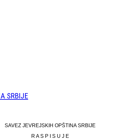
A SRBIJE
SAVEZ JEVREJSKIH OPŠTINA SRBIJE
R A S P I S U J E