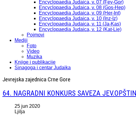
Encyclopaedia Judaica, v. 07 (Fey-Gor)
Encyclopaedia Judaica, v. 08 (Gos-Hep)
Encyclopaedia Judaica, v. 09 (Her-Int)
Encyclopaedia Judaica, v. 10 (Inz-Iz)
Encyclopaedia Judaica, v. 11 (Ja-Kas)
Encyclopaedia Judaica, v. 12 (Kat-Lie)
Pojmovi
Mediji
Foto
Video
Muzika
Knjige i publikacije
Sinagoga i centar Judaika
Jevrejska zajednica Crne Gore
64. NAGRADNI KONKURS SAVEZA JEV.OPŠTIN
25 jun 2020
Ljilja