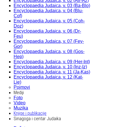
Encyclopaedia Judaica, v. 02 (Alr-Az)
Encyclopaedia Judaica, v. 03 (Ba-Blo)
Encyclopaedia Judaica, v. 04 (Blu-
Cof)
Encyclopaedia Judaica, v. 05 (Coh-
Doz)
Encyclopaedia Judaica, v. 06 (Dr-
Feu)
Encyclopaedia Judaica, v. 07 (Fey-
Gor)
Encyclopaedia Judaica, v. 08 (Gos-
Hep)
Encyclopaedia Judaica, v. 09 (Her-Int)
Encyclopaedia Judaica, v. 10 (Inz-Iz)
Encyclopaedia Judaica, v. 11 (Ja-Kas)
Encyclopaedia Judaica, v. 12 (Kat-
Lie)
Pojmovi
Mediji
Foto
Video
Muzika
Knjige i publikacije
Sinagoga i centar Judaika