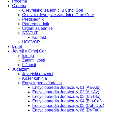
Početna
O nama
O jevrejskoj zajednici u Crnoj Gori
Osnivači Jevrejske zajednice Crne Gore
Predsjednik
Potpredsjednik
Organi zajednice
STATUT
Kontakt
UGOVOR
Izrael
Jevreji u Crnoj Gori
Istorija
Zanimljivosti
Ličnosti
Judaizam
Jevrejski praznici
Košer kuhinja
Encyclopedia Judaica
Encyclopaedia Judaica, v. 01 (Aa-Alp)
Encyclopaedia Judaica, v. 02 (Alr-Az)
Encyclopaedia Judaica, v. 03 (Ba-Blo)
Encyclopaedia Judaica, v. 04 (Blu-Cof)
Encyclopaedia Judaica, v. 05 (Coh-Doz)
Encyclopaedia Judaica, v. 06 (Dr-Feu)