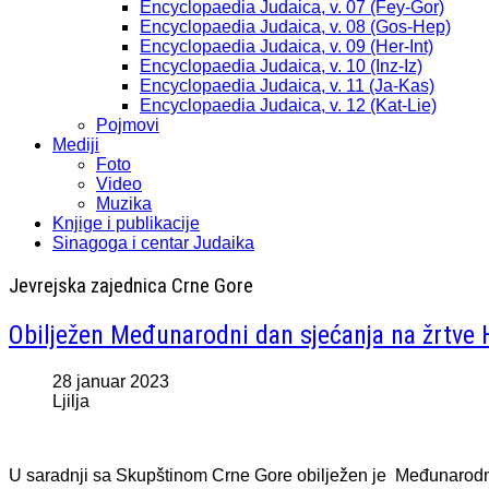
Encyclopaedia Judaica, v. 07 (Fey-Gor)
Encyclopaedia Judaica, v. 08 (Gos-Hep)
Encyclopaedia Judaica, v. 09 (Her-Int)
Encyclopaedia Judaica, v. 10 (Inz-Iz)
Encyclopaedia Judaica, v. 11 (Ja-Kas)
Encyclopaedia Judaica, v. 12 (Kat-Lie)
Pojmovi
Mediji
Foto
Video
Muzika
Knjige i publikacije
Sinagoga i centar Judaika
Jevrejska zajednica Crne Gore
Obilježen Međunarodni dan sjećanja na žrtve
28 januar 2023
Ljilja
U saradnji sa Skupštinom Crne Gore obilježen je Međunarodni