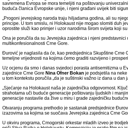
savremena Evropa se mora temeljiti na poštovanju univerzalnih
buduća članica Evropske unije, i njeni građani uvijek biti sigu
„Progoni jevrejskog naroda traju hiljadama godina, ali su njegov
principe. U tom smislu, ni Holokaust nije mogao slomiti duh jev
oprostite služi kao primjer i uzor narodima širom svijeta koji s
Ona je poručila da su Jevrejska zajednica i njeni predstavnici u
multikonfesionalnosti Crne Gore.
Đurović je naglasila da će, kao predsjednica Skupštine Crne Go
temeljne vrijednosti na kojima ćemo graditi razvijeno i prosperi
Uz ocjenu da smo i danas svjedoci porasta antisemitizma u Evrop
zajednice Crne Gore
Nina Ofner Bokan
je podsjetila na neke
u tom kontekstu poručila „da je suštinski važno iz dana u dan ja
„Sjećanje na Holokaust naša je zajednička odgovornost. Ključn
strahotama uči buduće generacije poštovanju ljudskih i manjins
generacije nastavile da žive u miru i grade zajedničku budućn
Otvaranju programa prethodio je sastanak predsjednice Đurovi
izazovima sa kojima se suočava Jevrejska zajednica Crne Gor
U okviru programa, Crnogorski orkestar mladih izveo je trodjeln
priči Stiva Rajha o Holokaustu. Kompoziciju je pratio film na is