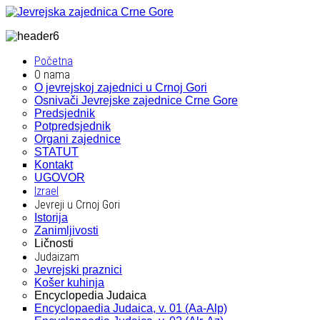
Početna
O nama
O jevrejskoj zajednici u Crnoj Gori
Osnivači Jevrejske zajednice Crne Gore
Predsjednik
Potpredsjednik
Organi zajednice
STATUT
Kontakt
UGOVOR
Izrael
Jevreji u Crnoj Gori
Istorija
Zanimljivosti
Ličnosti
Judaizam
Jevrejski praznici
Košer kuhinja
Encyclopedia Judaica
Encyclopaedia Judaica, v. 01 (Aa-Alp)