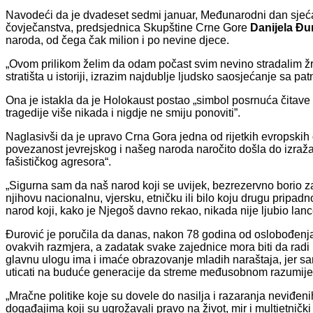
Navodeći da je dvadeset sedmi januar, Međunarodni dan sjećanja
čovječanstva, predsjednica Skupštine Crne Gore
Danijela Đu
naroda, od čega čak milion i po nevine djece.
„Ovom prilikom želim da odam počast svim nevino stradalim žr
stratišta u istoriji, izrazim najdublje ljudsko saosjećanje sa 
Ona je istakla da je Holokaust postao „simbol posrnuća čitave
tragedije više nikada i nigdje ne smiju ponoviti”.
Naglasivši da je upravo Crna Gora jedna od rijetkih evropskih 
povezanost jevrejskog i našeg naroda naročito došla do izražaj
fašističkog agresora“.
„Sigurna sam da naš narod koji se uvijek, bezrezervno borio za
njihovu nacionalnu, vjersku, etničku ili bilo koju drugu pripadn
narod koji, kako je Njegoš davno rekao, nikada nije ljubio lan
Đurović je poručila da danas, nakon 78 godina od oslobođenja 
ovakvih razmjera, a zadatak svake zajednice mora biti da radi na 
glavnu ulogu ima i imaće obrazovanje mladih naraštaja, jer sam
uticati na buduće generacije da streme međusobnom razumijevanj
„Mračne politike koje su dovele do nasilja i razaranja neviđenih
događajima koji su ugrožavali pravo na život, mir i multietničk