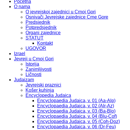
Početna
O nama
O jevrejskoj zajednici u Crnoj Gori
Osnivači Jevrejske zajednice Crne Gore
Predsjednik
Potpredsjednik
Organi zajednice
STATUT
Kontakt
UGOVOR
Izrael
Jevreji u Crnoj Gori
Istorija
Zanimljivosti
Ličnosti
Judaizam
Jevrejski praznici
Košer kuhinja
Encyclopedia Judaica
Encyclopaedia Judaica, v. 01 (Aa-Alp)
Encyclopaedia Judaica, v. 02 (Alr-Az)
Encyclopaedia Judaica, v. 03 (Ba-Blo)
Encyclopaedia Judaica, v. 04 (Blu-Cof)
Encyclopaedia Judaica, v. 05 (Coh-Doz)
Encyclopaedia Judaica, v. 06 (Dr-Feu)