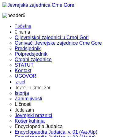
Početna
O nama
O jevrejskoj zajednici u Crnoj Gori
Osnivači Jevrejske zajednice Crne Gore
Predsjednik
Potpredsjednik
Organi zajednice
STATUT
Kontakt
UGOVOR
Izrael
Jevreji u Crnoj Gori
Istorija
Zanimljivosti
Ličnosti
Judaizam
Jevrejski praznici
Košer kuhinja
Encyclopedia Judaica
Encyclopaedia Judaica, v. 01 (Aa-Alp)