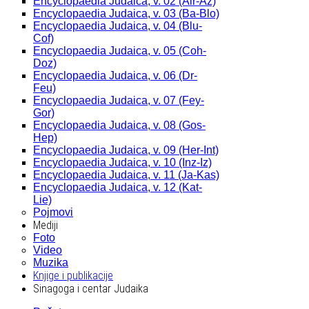
Encyclopaedia Judaica, v. 02 (Alr-Az)
Encyclopaedia Judaica, v. 03 (Ba-Blo)
Encyclopaedia Judaica, v. 04 (Blu-
Cof)
Encyclopaedia Judaica, v. 05 (Coh-
Doz)
Encyclopaedia Judaica, v. 06 (Dr-
Feu)
Encyclopaedia Judaica, v. 07 (Fey-
Gor)
Encyclopaedia Judaica, v. 08 (Gos-
Hep)
Encyclopaedia Judaica, v. 09 (Her-Int)
Encyclopaedia Judaica, v. 10 (Inz-Iz)
Encyclopaedia Judaica, v. 11 (Ja-Kas)
Encyclopaedia Judaica, v. 12 (Kat-
Lie)
Pojmovi
Mediji
Foto
Video
Muzika
Knjige i publikacije
Sinagoga i centar Judaika