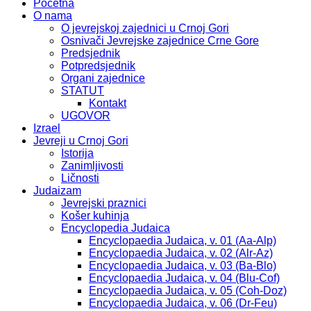
Početna
O nama
O jevrejskoj zajednici u Crnoj Gori
Osnivači Jevrejske zajednice Crne Gore
Predsjednik
Potpredsjednik
Organi zajednice
STATUT
Kontakt
UGOVOR
Izrael
Jevreji u Crnoj Gori
Istorija
Zanimljivosti
Ličnosti
Judaizam
Jevrejski praznici
Košer kuhinja
Encyclopedia Judaica
Encyclopaedia Judaica, v. 01 (Aa-Alp)
Encyclopaedia Judaica, v. 02 (Alr-Az)
Encyclopaedia Judaica, v. 03 (Ba-Blo)
Encyclopaedia Judaica, v. 04 (Blu-Cof)
Encyclopaedia Judaica, v. 05 (Coh-Doz)
Encyclopaedia Judaica, v. 06 (Dr-Feu)