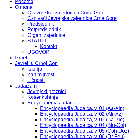
Početna
O nama
O jevrejskoj zajednici u Crnoj Gori
Osnivači Jevrejske zajednice Crne Gore
Predsjednik
Potpredsjednik
Organi zajednice
STATUT
Kontakt
UGOVOR
Izrael
Jevreji u Crnoj Gori
Istorija
Zanimljivosti
Ličnosti
Judaizam
Jevrejski praznici
Košer kuhinja
Encyclopedia Judaica
Encyclopaedia Judaica, v. 01 (Aa-Alp)
Encyclopaedia Judaica, v. 02 (Alr-Az)
Encyclopaedia Judaica, v. 03 (Ba-Blo)
Encyclopaedia Judaica, v. 04 (Blu-Cof)
Encyclopaedia Judaica, v. 05 (Coh-Doz)
Encyclopaedia Judaica, v. 06 (Dr-Feu)