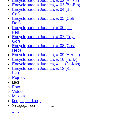
Encyclopaedia Judaica, v. 02 (Alr-Az)
Encyclopaedia Judaica, v. 03 (Ba-Blo)
Encyclopaedia Judaica, v. 04 (Blu-
Cof)
Encyclopaedia Judaica, v. 05 (Coh-
Doz)
Encyclopaedia Judaica, v. 06 (Dr-
Feu)
Encyclopaedia Judaica, v. 07 (Fey-
Gor)
Encyclopaedia Judaica, v. 08 (Gos-
Hep)
Encyclopaedia Judaica, v. 09 (Her-Int)
Encyclopaedia Judaica, v. 10 (Inz-Iz)
Encyclopaedia Judaica, v. 11 (Ja-Kas)
Encyclopaedia Judaica, v. 12 (Kat-
Lie)
Pojmovi
Mediji
Foto
Video
Muzika
Knjige i publikacije
Sinagoga i centar Judaika