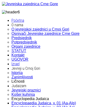
Početna
O nama
O jevrejskoj zajednici u Crnoj Gori
Osnivači Jevrejske zajednice Crne Gore
Predsjednik
Potpredsjednik
Organi zajednice
STATUT
Kontakt
UGOVOR
Izrael
Jevreji u Crnoj Gori
Istorija
Zanimljivosti
Ličnosti
Judaizam
Jevrejski praznici
Košer kuhinja
Encyclopedia Judaica
Encyclopaedia Judaica, v. 01 (Aa-Alp)