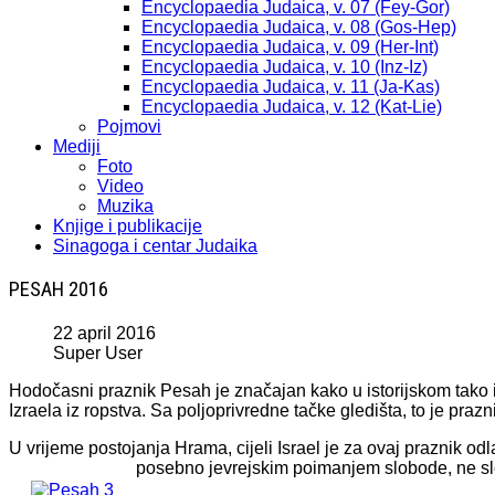
Encyclopaedia Judaica, v. 07 (Fey-Gor)
Encyclopaedia Judaica, v. 08 (Gos-Hep)
Encyclopaedia Judaica, v. 09 (Her-Int)
Encyclopaedia Judaica, v. 10 (Inz-Iz)
Encyclopaedia Judaica, v. 11 (Ja-Kas)
Encyclopaedia Judaica, v. 12 (Kat-Lie)
Pojmovi
Mediji
Foto
Video
Muzika
Knjige i publikacije
Sinagoga i centar Judaika
PESAH 2016
22 april 2016
Super User
Hodočasni praznik Pesah je značajan kako u istorijskom tako i 
Izraela iz ropstva. Sa poljoprivredne tačke gledišta, to je pra
U vrijeme postojanja Hrama, cijeli Israel je za ovaj praznik
posebno jevrejskim poimanjem slobode, ne sl