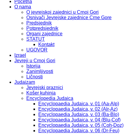
Početna
O nama
O jevrejskoj zajednici u Crnoj Gori
Osnivači Jevrejske zajednice Crne Gore
Predsjednik
Potpredsjednik
Organi zajednice
STATUT
Kontakt
UGOVOR
Izrael
Jevreji u Crnoj Gori
Istorija
Zanimljivosti
Ličnosti
Judaizam
Jevrejski praznici
Košer kuhinja
Encyclopedia Judaica
Encyclopaedia Judaica, v. 01 (Aa-Alp)
Encyclopaedia Judaica, v. 02 (Alr-Az)
Encyclopaedia Judaica, v. 03 (Ba-Blo)
Encyclopaedia Judaica, v. 04 (Blu-Cof)
Encyclopaedia Judaica, v. 05 (Coh-Doz)
Encyclopaedia Judaica, v. 06 (Dr-Feu)