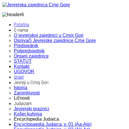
Početna
O nama
O jevrejskoj zajednici u Crnoj Gori
Osnivači Jevrejske zajednice Crne Gore
Predsjednik
Potpredsjednik
Organi zajednice
STATUT
Kontakt
UGOVOR
Izrael
Jevreji u Crnoj Gori
Istorija
Zanimljivosti
Ličnosti
Judaizam
Jevrejski praznici
Košer kuhinja
Encyclopedia Judaica
Encyclopaedia Judaica, v. 01 (Aa-Alp)