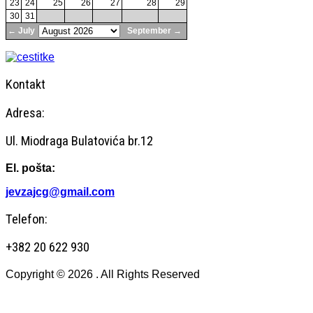
23
24
25
26
27
28
29
30
31
← July
September →
Kontakt
Adresa:
Ul. Miodraga Bulatovića br.12
El. pošta:
jevzajcg@gmail.com
Telefon:
+382 20 622 930
Copyright © 2026 . All Rights Reserved