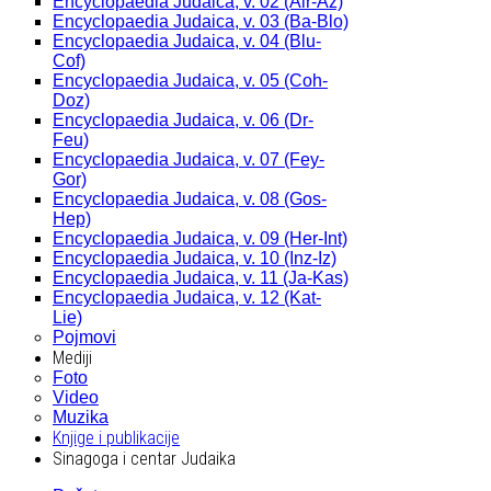
Encyclopaedia Judaica, v. 02 (Alr-Az)
Encyclopaedia Judaica, v. 03 (Ba-Blo)
Encyclopaedia Judaica, v. 04 (Blu-
Cof)
Encyclopaedia Judaica, v. 05 (Coh-
Doz)
Encyclopaedia Judaica, v. 06 (Dr-
Feu)
Encyclopaedia Judaica, v. 07 (Fey-
Gor)
Encyclopaedia Judaica, v. 08 (Gos-
Hep)
Encyclopaedia Judaica, v. 09 (Her-Int)
Encyclopaedia Judaica, v. 10 (Inz-Iz)
Encyclopaedia Judaica, v. 11 (Ja-Kas)
Encyclopaedia Judaica, v. 12 (Kat-
Lie)
Pojmovi
Mediji
Foto
Video
Muzika
Knjige i publikacije
Sinagoga i centar Judaika