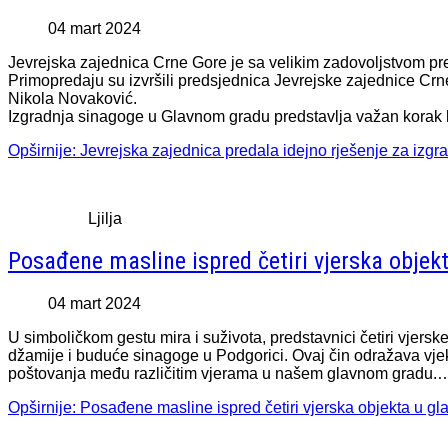
04 mart 2024
Jevrejska zajednica Crne Gore je sa velikim zadovoljstvom pre
Primopredaju su izvršili predsjednica Jevrejske zajednice Crn
Nikola Novaković.
Izgradnja sinagoge u Glavnom gradu predstavlja važan korak k
Opširnije: Jevrejska zajednica predala idejno rješenje za izgr
Ljilja
Posađene masline ispred četiri vjerska obje
04 mart 2024
U simboličkom gestu mira i suživota, predstavnici četiri vjers
džamije i buduće sinagoge u Podgorici. Ovaj čin odražava vj
poštovanja među različitim vjerama u našem glavnom gradu.
Opširnije: Posađene masline ispred četiri vjerska objekta u g