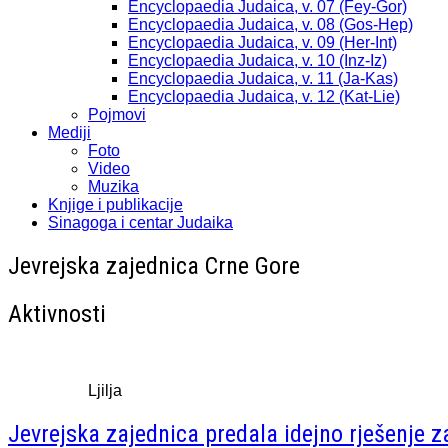
Encyclopaedia Judaica, v. 07 (Fey-Gor)
Encyclopaedia Judaica, v. 08 (Gos-Hep)
Encyclopaedia Judaica, v. 09 (Her-Int)
Encyclopaedia Judaica, v. 10 (Inz-Iz)
Encyclopaedia Judaica, v. 11 (Ja-Kas)
Encyclopaedia Judaica, v. 12 (Kat-Lie)
Pojmovi
Mediji
Foto
Video
Muzika
Knjige i publikacije
Sinagoga i centar Judaika
Jevrejska zajednica Crne Gore
Aktivnosti
Ljilja
Jevrejska zajednica predala idejno rješenje z