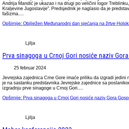
Andrija Mandić je ukazao i na drugi po veličini logor Treblinku
Kraljevine Jugoslavije”. Predsjednik je naglasio da je predstav
fašizma.…
Opširnije: Obilježen Međunarodni dan sjećanja na žrtve Holo
Ljilja
Prva sinagoga u Crnoj Gori nosiće naziv Go
25 februar 2024
Jevrejska zajednica Crne Gore imaće priliku da izgradi jedini n
je na sastanku predstavnika Jevrejske zajednice sa poslan
izgradnju prve sinagoge u Crnoj Gori.…
Opširnije: Prva sinagoga u Crnoj Gori nosiće naziv Gora Gos
Ljilja