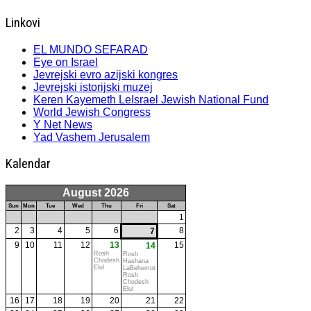
Linkovi
EL MUNDO SEFARAD
Eye on Israel
Jevrejski evro azijski kongres
Jevrejski istorijski muzej
Keren Kayemeth LeIsrael Jewish National Fund
World Jewish Congress
Y Net News
Yad Vashem Jerusalem
Kalendar
August 2026
Sun
Mon
Tue
Wed
Thu
Fri
Sat
1
2
3
4
5
6
8
7
9
10
11
12
13
15
14
Rosh
Rosh
Chodesh
Hashana
Elul
LaBehemot
Rosh
Chodesh
Elul
16
17
18
19
20
21
22