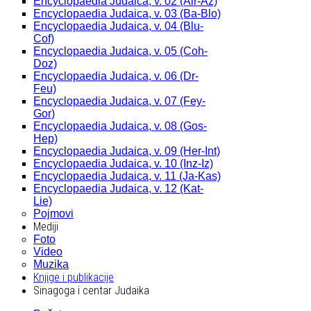
Encyclopaedia Judaica, v. 02 (Alr-Az)
Encyclopaedia Judaica, v. 03 (Ba-Blo)
Encyclopaedia Judaica, v. 04 (Blu-
Cof)
Encyclopaedia Judaica, v. 05 (Coh-
Doz)
Encyclopaedia Judaica, v. 06 (Dr-
Feu)
Encyclopaedia Judaica, v. 07 (Fey-
Gor)
Encyclopaedia Judaica, v. 08 (Gos-
Hep)
Encyclopaedia Judaica, v. 09 (Her-Int)
Encyclopaedia Judaica, v. 10 (Inz-Iz)
Encyclopaedia Judaica, v. 11 (Ja-Kas)
Encyclopaedia Judaica, v. 12 (Kat-
Lie)
Pojmovi
Mediji
Foto
Video
Muzika
Knjige i publikacije
Sinagoga i centar Judaika