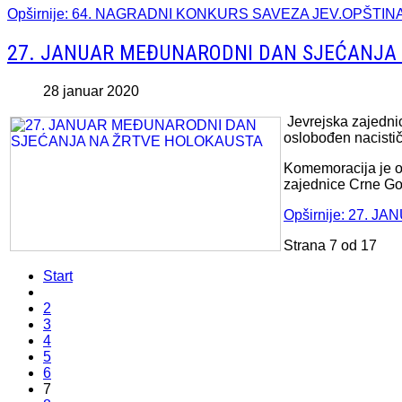
Opširnije: 64. NAGRADNI KONKURS SAVEZA JEV.OPŠTIN
27. JANUAR MEĐUNARODNI DAN SJEĆANJA
28 januar 2020
Jevrejska zajedni
oslobođen nacističk
Komemoracija je od
zajednice Crne Go
Opširnije: 27.
Strana 7 od 17
Start
2
3
4
5
6
7