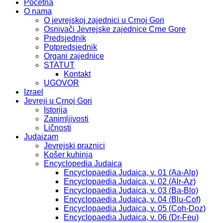
Početna
O nama
O jevrejskoj zajednici u Crnoj Gori
Osnivači Jevrejske zajednice Crne Gore
Predsjednik
Potpredsjednik
Organi zajednice
STATUT
Kontakt
UGOVOR
Izrael
Jevreji u Crnoj Gori
Istorija
Zanimljivosti
Ličnosti
Judaizam
Jevrejski praznici
Košer kuhinja
Encyclopedia Judaica
Encyclopaedia Judaica, v. 01 (Aa-Alp)
Encyclopaedia Judaica, v. 02 (Alr-Az)
Encyclopaedia Judaica, v. 03 (Ba-Blo)
Encyclopaedia Judaica, v. 04 (Blu-Cof)
Encyclopaedia Judaica, v. 05 (Coh-Doz)
Encyclopaedia Judaica, v. 06 (Dr-Feu)