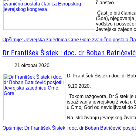
članstvo.
Čast je biti člani
(Šoa), njegovanja j
vođstvo i posveće
Jevrejska zajedn
Opširnije: Jevrejska zajednica Crne Gore zvanično postala č
Dr František Šistek i doc. dr Boban Batrićevi
21 oktobar 2020
Dr František Šistek i doc. dr Bo
9.10.2020.
Tokom razgovora, Dr Šistek je 
istraživanja jevrejskog života u 
u Crnoj Gori od nevidljivosti do 
Na istraživanju jevrejskog živo
Opširnije: Dr František Šistek i doc. dr Boban Batrićević posje