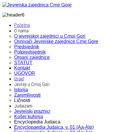
Početna
O nama
O jevrejskoj zajednici u Crnoj Gori
Osnivači Jevrejske zajednice Crne Gore
Predsjednik
Potpredsjednik
Organi zajednice
STATUT
Kontakt
UGOVOR
Izrael
Jevreji u Crnoj Gori
Istorija
Zanimljivosti
Ličnosti
Judaizam
Jevrejski praznici
Košer kuhinja
Encyclopedia Judaica
Encyclopaedia Judaica, v. 01 (Aa-Alp)