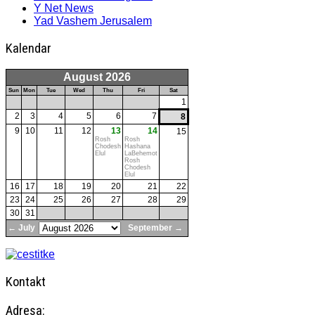
Y Net News
Yad Vashem Jerusalem
Kalendar
August 2026
Sun
Mon
Tue
Wed
Thu
Fri
Sat
1
2
3
4
5
6
7
8
9
10
11
12
13
14
15
Rosh
Rosh
Chodesh
Hashana
Elul
LaBehemot
Rosh
Chodesh
Elul
16
17
18
19
20
21
22
23
24
25
26
27
28
29
30
31
← July
September →
Kontakt
Adresa: