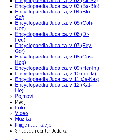
Encyclopaedia Judaica, v. 02 (Alr-Az)
Encyclopaedia Judaica, v. 03 (Ba-Blo)
Encyclopaedia Judaica, v. 04 (Blu-
Cof)
Encyclopaedia Judaica, v. 05 (Coh-
Doz)
Encyclopaedia Judaica, v. 06 (Dr-
Feu)
Encyclopaedia Judaica, v. 07 (Fey-
Gor)
Encyclopaedia Judaica, v. 08 (Gos-
Hep)
Encyclopaedia Judaica, v. 09 (Her-Int)
Encyclopaedia Judaica, v. 10 (Inz-Iz)
Encyclopaedia Judaica, v. 11 (Ja-Kas)
Encyclopaedia Judaica, v. 12 (Kat-
Lie)
Pojmovi
Mediji
Foto
Video
Muzika
Knjige i publikacije
Sinagoga i centar Judaika