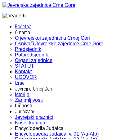
Početna
O nama
O jevrejskoj zajednici u Crnoj Gori
Osnivači Jevrejske zajednice Crne Gore
Predsjednik
Potpredsjednik
Organi zajednice
STATUT
Kontakt
UGOVOR
Izrael
Jevreji u Crnoj Gori
Istorija
Zanimljivosti
Ličnosti
Judaizam
Jevrejski praznici
Košer kuhinja
Encyclopedia Judaica
Encyclopaedia Judaica, v. 01 (Aa-Alp)