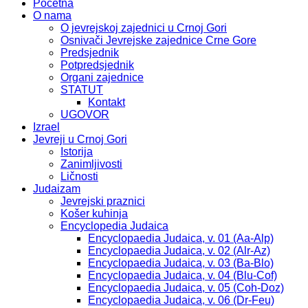
Početna
O nama
O jevrejskoj zajednici u Crnoj Gori
Osnivači Jevrejske zajednice Crne Gore
Predsjednik
Potpredsjednik
Organi zajednice
STATUT
Kontakt
UGOVOR
Izrael
Jevreji u Crnoj Gori
Istorija
Zanimljivosti
Ličnosti
Judaizam
Jevrejski praznici
Košer kuhinja
Encyclopedia Judaica
Encyclopaedia Judaica, v. 01 (Aa-Alp)
Encyclopaedia Judaica, v. 02 (Alr-Az)
Encyclopaedia Judaica, v. 03 (Ba-Blo)
Encyclopaedia Judaica, v. 04 (Blu-Cof)
Encyclopaedia Judaica, v. 05 (Coh-Doz)
Encyclopaedia Judaica, v. 06 (Dr-Feu)