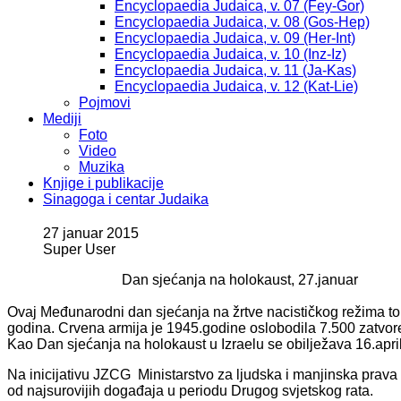
Encyclopaedia Judaica, v. 07 (Fey-Gor)
Encyclopaedia Judaica, v. 08 (Gos-Hep)
Encyclopaedia Judaica, v. 09 (Her-Int)
Encyclopaedia Judaica, v. 10 (Inz-Iz)
Encyclopaedia Judaica, v. 11 (Ja-Kas)
Encyclopaedia Judaica, v. 12 (Kat-Lie)
Pojmovi
Mediji
Foto
Video
Muzika
Knjige i publikacije
Sinagoga i centar Judaika
27 januar 2015
Super User
Dan sjećanja na holokaust, 27.januar
Ovaj Međunarodni dan sjećanja na žrtve nacističkog režima to
godina. Crvena armija je 1945.godine oslobodila 7.500 zatvore
Kao Dan sjećanja na holokaust u Izraelu se obilježava 16.april
Na inicijativu JZCG Ministarstvo za ljudska i manjinska prava
od najsurovijih događaja u periodu Drugog svjetskog rata.