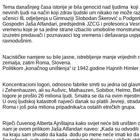
Tema današnjeg časa istorije je bila genocid nad ljudima koji
nevinih ljudi na način koji zdrav ljudski um nikako ne može razu
učenici IIL odjeljenja u Gimnaziji Slobodan Škerović u Podgori
Gospodin Jaša Alfandari, predsjednik JZCG i profesorica Vesna 
vremenu koje je sa jedne strane izbacilo umobolne monstrume ž
izuzetni predavači i poznavaoci tog vremena i dešavanja uspjeli
ravnodušnim.
Nacističke namjere su bile jasne, istrebljenje manje vrijednih
zemalja, zatim Roma, Slovena.
Politikom „konačnog uništenja“ iz 1942.godine Hajnrih Himler j
Koncentracioni logori, odnosno fabrike smrti su jedna od glavn
i Zehenhauzen, ali su Aušvic, Mathauzen, Sobibor, Helmo, Belz
logore je prošlo 26 miliona ljudi. Smatra se da na ovim mjesti
U ovoj ljudskoj katastrofi najveći danak su platili Jevreji, strad
Roma i još pola miliona pripadnika/ca ostalih etničkih grupa.
Riječi čuvenog Alberta Ajnštajna kako svijet neće biti uništen 
nam je ovom prilikom Jaša Alfandari naveo: „Kada su odvodili
na kraju sam shvatio da kada dođu po mene neće imati ko da s