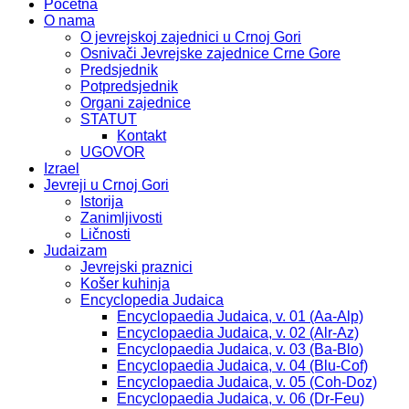
Početna
O nama
O jevrejskoj zajednici u Crnoj Gori
Osnivači Jevrejske zajednice Crne Gore
Predsjednik
Potpredsjednik
Organi zajednice
STATUT
Kontakt
UGOVOR
Izrael
Jevreji u Crnoj Gori
Istorija
Zanimljivosti
Ličnosti
Judaizam
Jevrejski praznici
Košer kuhinja
Encyclopedia Judaica
Encyclopaedia Judaica, v. 01 (Aa-Alp)
Encyclopaedia Judaica, v. 02 (Alr-Az)
Encyclopaedia Judaica, v. 03 (Ba-Blo)
Encyclopaedia Judaica, v. 04 (Blu-Cof)
Encyclopaedia Judaica, v. 05 (Coh-Doz)
Encyclopaedia Judaica, v. 06 (Dr-Feu)