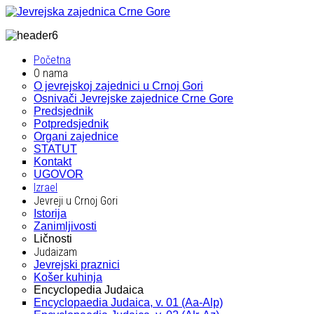
Početna
O nama
O jevrejskoj zajednici u Crnoj Gori
Osnivači Jevrejske zajednice Crne Gore
Predsjednik
Potpredsjednik
Organi zajednice
STATUT
Kontakt
UGOVOR
Izrael
Jevreji u Crnoj Gori
Istorija
Zanimljivosti
Ličnosti
Judaizam
Jevrejski praznici
Košer kuhinja
Encyclopedia Judaica
Encyclopaedia Judaica, v. 01 (Aa-Alp)