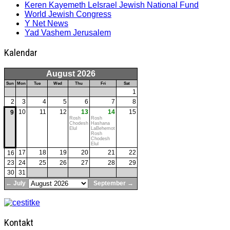
Keren Kayemeth LeIsrael Jewish National Fund
World Jewish Congress
Y Net News
Yad Vashem Jerusalem
Kalendar
August 2026
Sun
Mon
Tue
Wed
Thu
Fri
Sat
1
2
3
4
5
6
7
8
10
11
12
13
14
15
9
Rosh
Rosh
Chodesh
Hashana
Elul
LaBehemot
Rosh
Chodesh
Elul
17
18
19
20
21
22
16
23
24
25
26
27
28
29
30
31
← July
September →
Kontakt