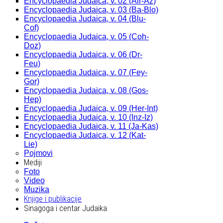
Encyclopaedia Judaica, v. 02 (Alr-Az)
Encyclopaedia Judaica, v. 03 (Ba-Blo)
Encyclopaedia Judaica, v. 04 (Blu-
Cof)
Encyclopaedia Judaica, v. 05 (Coh-
Doz)
Encyclopaedia Judaica, v. 06 (Dr-
Feu)
Encyclopaedia Judaica, v. 07 (Fey-
Gor)
Encyclopaedia Judaica, v. 08 (Gos-
Hep)
Encyclopaedia Judaica, v. 09 (Her-Int)
Encyclopaedia Judaica, v. 10 (Inz-Iz)
Encyclopaedia Judaica, v. 11 (Ja-Kas)
Encyclopaedia Judaica, v. 12 (Kat-
Lie)
Pojmovi
Mediji
Foto
Video
Muzika
Knjige i publikacije
Sinagoga i centar Judaika