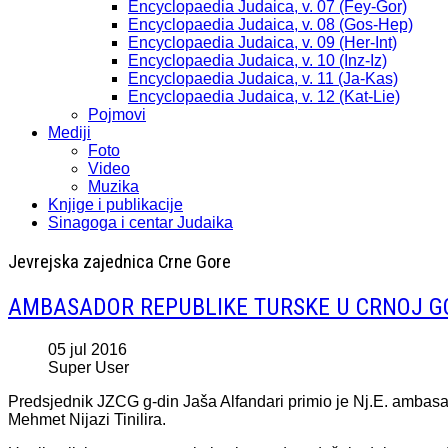
Encyclopaedia Judaica, v. 07 (Fey-Gor)
Encyclopaedia Judaica, v. 08 (Gos-Hep)
Encyclopaedia Judaica, v. 09 (Her-Int)
Encyclopaedia Judaica, v. 10 (Inz-Iz)
Encyclopaedia Judaica, v. 11 (Ja-Kas)
Encyclopaedia Judaica, v. 12 (Kat-Lie)
Pojmovi
Mediji
Foto
Video
Muzika
Knjige i publikacije
Sinagoga i centar Judaika
Jevrejska zajednica Crne Gore
AMBASADOR REPUBLIKE TURSKE U CRNOJ GO
05 jul 2016
Super User
Predsjednik JZCG g-din Jaša Alfandari primio je Nj.E. ambasa
Mehmet Nijazi Tinilira.