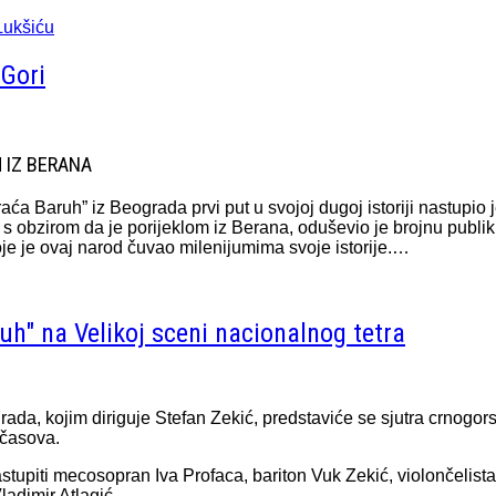
Lukšiću
 Gori
 IZ BERANA
Braća Baruh” iz Beograda prvi put u svojoj dugoj istoriji nastupi
 obzirom da je porijeklom iz Berana, oduševio je brojnu publiku 
 je ovaj narod čuvao milenijumima svoje istorije.…
uh" na Velikoj sceni nacionalnog tetra
ada, kojim diriguje Stefan Zekić, predstaviće se sjutra crnogor
 časova.
astupiti mecosopran Iva Profaca, bariton Vuk Zekić, violončelist
Vladimir Atlagić.…