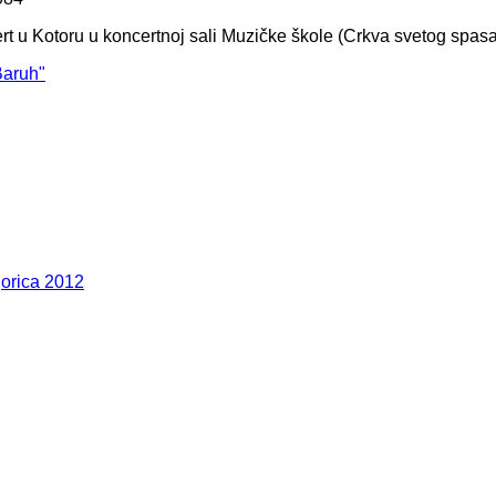
rt u Kotoru u koncertnoj sali Muzičke škole (Crkva svetog spa
Baruh"
orica 2012