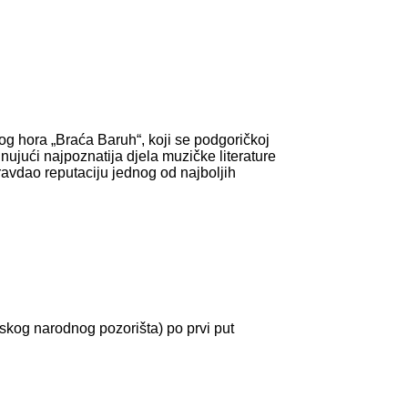
og hora „Braća Baruh“, koji se podgoričkoj
ujući najpoznatija djela muzičke literature
pravdao reputaciju jednog od najboljih
kog narodnog pozorišta) po prvi put