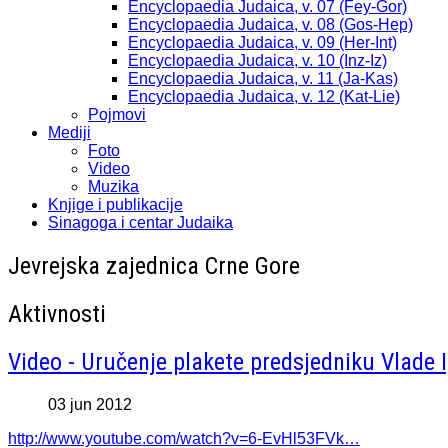
Encyclopaedia Judaica, v. 07 (Fey-Gor)
Encyclopaedia Judaica, v. 08 (Gos-Hep)
Encyclopaedia Judaica, v. 09 (Her-Int)
Encyclopaedia Judaica, v. 10 (Inz-Iz)
Encyclopaedia Judaica, v. 11 (Ja-Kas)
Encyclopaedia Judaica, v. 12 (Kat-Lie)
Pojmovi
Mediji
Foto
Video
Muzika
Knjige i publikacije
Sinagoga i centar Judaika
Jevrejska zajednica Crne Gore
Aktivnosti
Video - Uručenje plakete predsjedniku Vlade 
03 jun 2012
http://www.youtube.com/watch?v=6-EvHl53FVk…