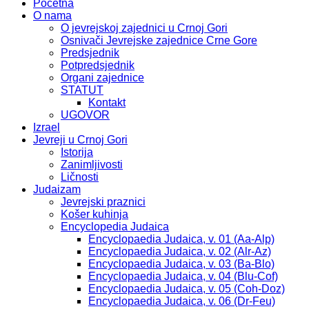
Početna
O nama
O jevrejskoj zajednici u Crnoj Gori
Osnivači Jevrejske zajednice Crne Gore
Predsjednik
Potpredsjednik
Organi zajednice
STATUT
Kontakt
UGOVOR
Izrael
Jevreji u Crnoj Gori
Istorija
Zanimljivosti
Ličnosti
Judaizam
Jevrejski praznici
Košer kuhinja
Encyclopedia Judaica
Encyclopaedia Judaica, v. 01 (Aa-Alp)
Encyclopaedia Judaica, v. 02 (Alr-Az)
Encyclopaedia Judaica, v. 03 (Ba-Blo)
Encyclopaedia Judaica, v. 04 (Blu-Cof)
Encyclopaedia Judaica, v. 05 (Coh-Doz)
Encyclopaedia Judaica, v. 06 (Dr-Feu)