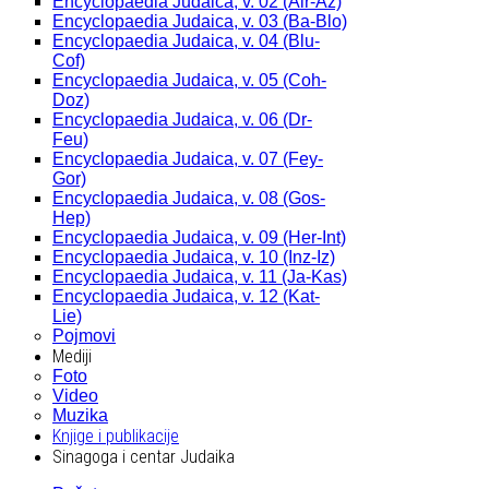
Encyclopaedia Judaica, v. 02 (Alr-Az)
Encyclopaedia Judaica, v. 03 (Ba-Blo)
Encyclopaedia Judaica, v. 04 (Blu-
Cof)
Encyclopaedia Judaica, v. 05 (Coh-
Doz)
Encyclopaedia Judaica, v. 06 (Dr-
Feu)
Encyclopaedia Judaica, v. 07 (Fey-
Gor)
Encyclopaedia Judaica, v. 08 (Gos-
Hep)
Encyclopaedia Judaica, v. 09 (Her-Int)
Encyclopaedia Judaica, v. 10 (Inz-Iz)
Encyclopaedia Judaica, v. 11 (Ja-Kas)
Encyclopaedia Judaica, v. 12 (Kat-
Lie)
Pojmovi
Mediji
Foto
Video
Muzika
Knjige i publikacije
Sinagoga i centar Judaika