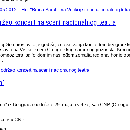
8.05.2012. - Hor "Braća Baruh" na Velikoj sceni nacionalnog tetra
ržao koncert na sceni nacionalnog teatra
oj Gori proslavila je godišnjicu osnivanja koncertom beogradsk
dstavio na Velikoj sceni Crnogorskog narodnog pozorišta. Kombin
h kompozitora, sa folklornim nasljeđem zemalja regiona, hor je o
.…
 održao koncert na sceni nacionalnog teatra
h"
h" iz Beograda oodržaće 29. maja u velikoj sali CNP (Crnogors
 šalteru CNP
084