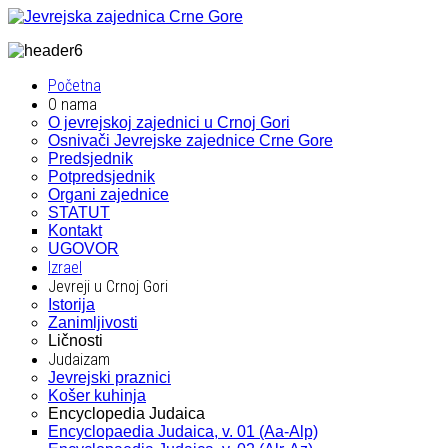
Početna
O nama
O jevrejskoj zajednici u Crnoj Gori
Osnivači Jevrejske zajednice Crne Gore
Predsjednik
Potpredsjednik
Organi zajednice
STATUT
Kontakt
UGOVOR
Izrael
Jevreji u Crnoj Gori
Istorija
Zanimljivosti
Ličnosti
Judaizam
Jevrejski praznici
Košer kuhinja
Encyclopedia Judaica
Encyclopaedia Judaica, v. 01 (Aa-Alp)