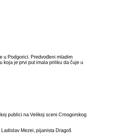
o je u Podgorici. Predvođeni mladim
koja je prvi put imala priliku da čuje u
skoj publici na Velikoj sceni Crnogorskog
a Ladislav Mezei, pijanista Dragoš