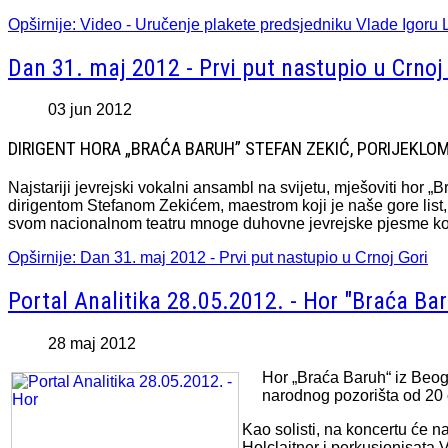
Opširnije: Video - Uručenje plakete predsjedniku Vlade Igoru 
Dan 31. maj 2012 - Prvi put nastupio u Crnoj
03 jun 2012
DIRIGENT HORA „BRAĆA BARUH” STEFAN ZEKIĆ, PORIJEKLOM
Najstariji jevrejski vokalni ansambl na svijetu, mješoviti hor „
dirigentom Stefanom Zekićem, maestrom koji je naše gore list, s
svom nacionalnom teatru mnoge duhovne jevrejske pjesme koje
Opširnije: Dan 31. maj 2012 - Prvi put nastupio u Crnoj Gori
Portal Analitika 28.05.2012. - Hor "Braća Bar
28 maj 2012
Hor „Braća Baruh“ iz Beogr
narodnog pozorišta od 20
Kao solisti, na koncertu će n
Holclajtner i perkusionisata 