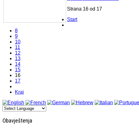
Strana 16 od 17
Start
8
9
10
11
12
13
14
15
16
17
Kraj
Obavještenja