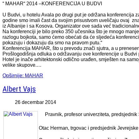
“ MAHAR“ 2014 –KONFERENCIJA U BUDVI
U Budvi, u hotelu Avala po drugi put je održana konferencija 
godine smo imali čast da svojim prisustvom uveličaju ovaj zna
iz Albanije i sa Kosova. Organizator ove sada već tradicionaln
Na konferenciji je bilo preko 350 učesnika što je mnogo manje
razlogu bojkota, samo ćemo obećati da će sljedeća konferencija
pokazuju i dokazuju da smo na pravom putu.“
Konferencija MAHAR, što u prevodu znači sjutra, a u prenesen
Prošlogodišnja odluka o održavanju ove konferencije u Budvi 
Hotel je inače arhitektonski odlično urađen, smješten na sa
velike skupove.…
Opširnije: MAHAR
Albert Vajs
26 decembar 2014
Pravnik, profesor univerziteta, predsjedn
Otac Herman, trgovac i predsjednik Jevrejske