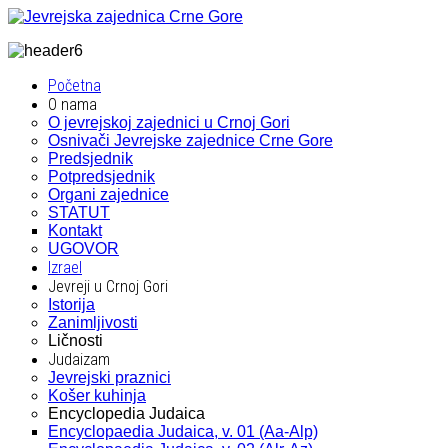
Početna
O nama
O jevrejskoj zajednici u Crnoj Gori
Osnivači Jevrejske zajednice Crne Gore
Predsjednik
Potpredsjednik
Organi zajednice
STATUT
Kontakt
UGOVOR
Izrael
Jevreji u Crnoj Gori
Istorija
Zanimljivosti
Ličnosti
Judaizam
Jevrejski praznici
Košer kuhinja
Encyclopedia Judaica
Encyclopaedia Judaica, v. 01 (Aa-Alp)