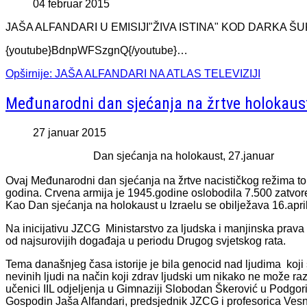
04 februar 2015
JAŠA ALFANDARI U EMISIJI"ŽIVA ISTINA" KOD DARKA Š
{youtube}BdnpWFSzgnQ{/youtube}…
Opširnije: JAŠA ALFANDARI NA ATLAS TELEVIZIJI
Međunarodni dan sjećanja na žrtve holokaus
27 januar 2015
Dan sjećanja na holokaust, 27.januar
Ovaj Međunarodni dan sjećanja na žrtve nacističkog režima to
godina. Crvena armija je 1945.godine oslobodila 7.500 zatvore
Kao Dan sjećanja na holokaust u Izraelu se obilježava 16.april
Na inicijativu JZCG Ministarstvo za ljudska i manjinska prava
od najsurovijih događaja u periodu Drugog svjetskog rata.
Tema današnjeg časa istorije je bila genocid nad ljudima koji
nevinih ljudi na način koji zdrav ljudski um nikako ne može razu
učenici IIL odjeljenja u Gimnaziji Slobodan Škerović u Podgori
Gospodin Jaša Alfandari, predsjednik JZCG i profesorica Vesna 