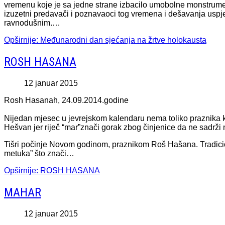
vremenu koje je sa jedne strane izbacilo umobolne monstrume ž
izuzetni predavači i poznavaoci tog vremena i dešavanja uspjeli
ravnodušnim.…
Opširnije: Međunarodni dan sjećanja na žrtve holokausta
ROSH HASANA
12 januar 2015
Rosh Hasanah, 24.09.2014.godine
Nijedan mjesec u jevrejskom kalendaru nema toliko praznika k
Hešvan jer riječ “mar”znači gorak zbog činjenice da ne sadrži 
Tišri počinje Novom godinom, praznikom Roš Hašana. Tradicion
metuka” što znači…
Opširnije: ROSH HASANA
MAHAR
12 januar 2015