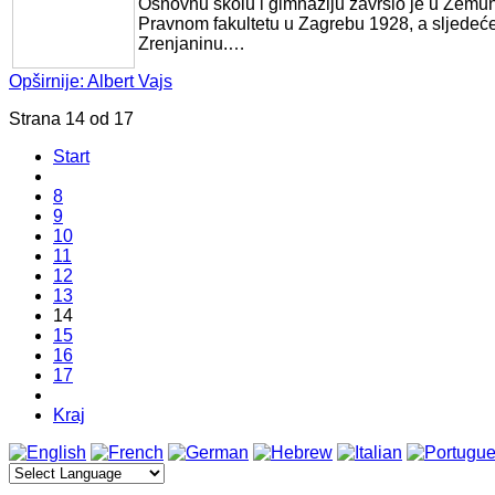
Osnovnu školu i gimnaziju završio je u Zemunu
Pravnom fakultetu u Zagrebu 1928, a sljedeće 
Zrenjaninu.…
Opširnije: Albert Vajs
Strana 14 od 17
Start
8
9
10
11
12
13
14
15
16
17
Kraj