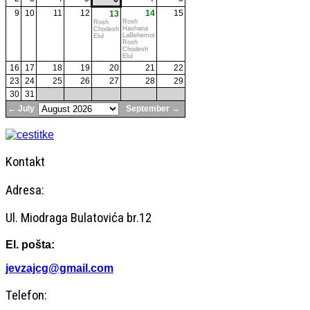
9
10
11
12
14
15
13
Rosh
Rosh
Hashana
Chodesh
LaBehemot
Elul
Rosh
Chodesh
Elul
16
17
18
19
20
21
22
23
24
25
26
27
28
29
30
31
← July
September →
Kontakt
Adresa:
Ul. Miodraga Bulatovića br.12
El. pošta:
jevzajcg@gmail.com
Telefon: