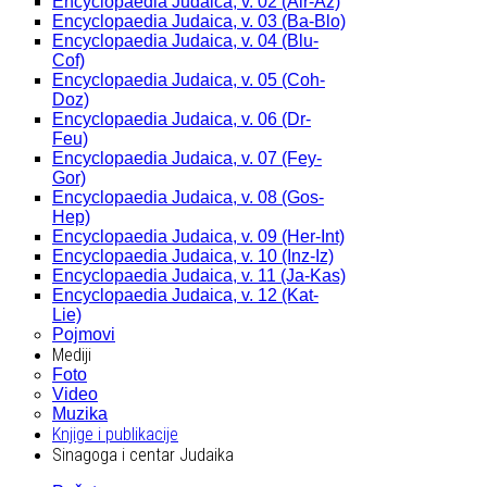
Encyclopaedia Judaica, v. 02 (Alr-Az)
Encyclopaedia Judaica, v. 03 (Ba-Blo)
Encyclopaedia Judaica, v. 04 (Blu-
Cof)
Encyclopaedia Judaica, v. 05 (Coh-
Doz)
Encyclopaedia Judaica, v. 06 (Dr-
Feu)
Encyclopaedia Judaica, v. 07 (Fey-
Gor)
Encyclopaedia Judaica, v. 08 (Gos-
Hep)
Encyclopaedia Judaica, v. 09 (Her-Int)
Encyclopaedia Judaica, v. 10 (Inz-Iz)
Encyclopaedia Judaica, v. 11 (Ja-Kas)
Encyclopaedia Judaica, v. 12 (Kat-
Lie)
Pojmovi
Mediji
Foto
Video
Muzika
Knjige i publikacije
Sinagoga i centar Judaika