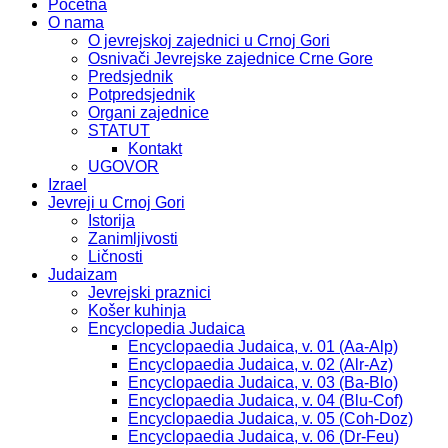
Početna
O nama
O jevrejskoj zajednici u Crnoj Gori
Osnivači Jevrejske zajednice Crne Gore
Predsjednik
Potpredsjednik
Organi zajednice
STATUT
Kontakt
UGOVOR
Izrael
Jevreji u Crnoj Gori
Istorija
Zanimljivosti
Ličnosti
Judaizam
Jevrejski praznici
Košer kuhinja
Encyclopedia Judaica
Encyclopaedia Judaica, v. 01 (Aa-Alp)
Encyclopaedia Judaica, v. 02 (Alr-Az)
Encyclopaedia Judaica, v. 03 (Ba-Blo)
Encyclopaedia Judaica, v. 04 (Blu-Cof)
Encyclopaedia Judaica, v. 05 (Coh-Doz)
Encyclopaedia Judaica, v. 06 (Dr-Feu)