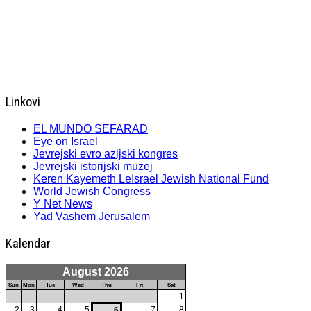
Linkovi
EL MUNDO SEFARAD
Eye on Israel
Jevrejski evro azijski kongres
Jevrejski istorijski muzej
Keren Kayemeth LeIsrael Jewish National Fund
World Jewish Congress
Y Net News
Yad Vashem Jerusalem
Kalendar
August 2026
Sun
Mon
Tue
Wed
Thu
Fri
Sat
1
2
3
4
5
7
8
6